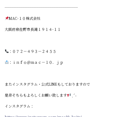
┈┈┈┈┈┈┈┈┈┈┈┈┈┈┈┈┈┈┈┈
MAC-１０株式会社
大阪府泉佐野市長滝１９１４-１１
：０７２－４９３－２４５５
：ｉｎｆｏ＠ｍａｃ－１０．ｊｐ
またインスタグラム・公式LINEもしておりますので
是非そちらもよろしくお願い致します
ˎˊ˗
インスタグラム：
https://www.instagram.com/mac10_kaitai